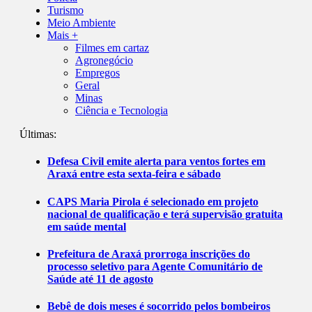
Turismo
Meio Ambiente
Mais +
Filmes em cartaz
Agronegócio
Empregos
Geral
Minas
Ciência e Tecnologia
Últimas:
Defesa Civil emite alerta para ventos fortes em
Araxá entre esta sexta-feira e sábado
CAPS Maria Pirola é selecionado em projeto
nacional de qualificação e terá supervisão gratuita
em saúde mental
Prefeitura de Araxá prorroga inscrições do
processo seletivo para Agente Comunitário de
Saúde até 11 de agosto
Bebê de dois meses é socorrido pelos bombeiros