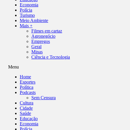
Economia
Polícia
Turismo
Meio Ambiente
Mais +
Filmes em cartaz
Agronegócio
Empregos
Geral
Minas
Ciência e Tecnologia
Menu
Home
Esportes
Política
Podcasts
Sem Censura
Cultura
Cidade
Saúde
Educação
Economia
Polícia