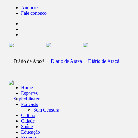
Anuncie
Fale conosco
Home
Esportes
Política
Podcasts
Sem Censura
Cultura
Cidade
Saúde
Educação
Economia