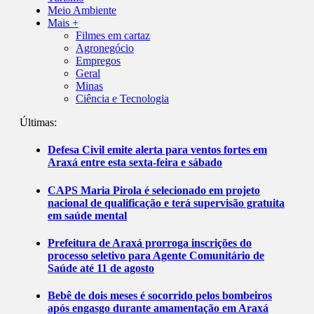
Meio Ambiente
Mais +
Filmes em cartaz
Agronegócio
Empregos
Geral
Minas
Ciência e Tecnologia
Últimas:
Defesa Civil emite alerta para ventos fortes em
Araxá entre esta sexta-feira e sábado
CAPS Maria Pirola é selecionado em projeto
nacional de qualificação e terá supervisão gratuita
em saúde mental
Prefeitura de Araxá prorroga inscrições do
processo seletivo para Agente Comunitário de
Saúde até 11 de agosto
Bebê de dois meses é socorrido pelos bombeiros
após engasgo durante amamentação em Araxá