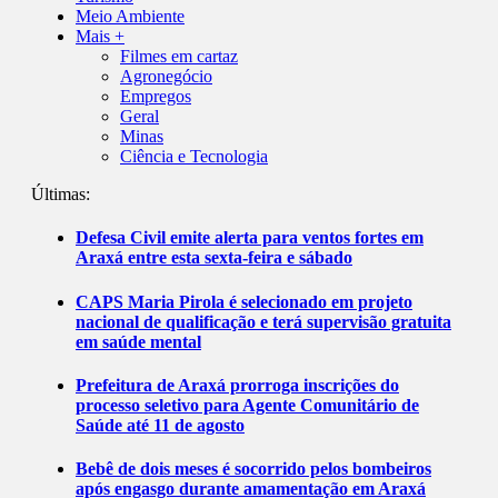
Meio Ambiente
Mais +
Filmes em cartaz
Agronegócio
Empregos
Geral
Minas
Ciência e Tecnologia
Últimas:
Defesa Civil emite alerta para ventos fortes em
Araxá entre esta sexta-feira e sábado
CAPS Maria Pirola é selecionado em projeto
nacional de qualificação e terá supervisão gratuita
em saúde mental
Prefeitura de Araxá prorroga inscrições do
processo seletivo para Agente Comunitário de
Saúde até 11 de agosto
Bebê de dois meses é socorrido pelos bombeiros
após engasgo durante amamentação em Araxá