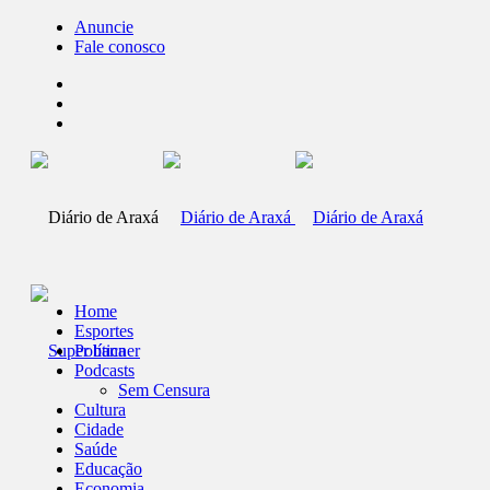
Anuncie
Fale conosco
Home
Esportes
Política
Podcasts
Sem Censura
Cultura
Cidade
Saúde
Educação
Economia