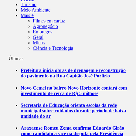
Turismo
Meio Ambiente
Mais +
Filmes em cartaz
Agronegócio
Empregos
Geral
Minas
Ciência e Tecnologia
Últimas:
Prefeitura inicia obras de drenagem e reconstrução
do pavimento na Rua Capitão José Porfírio
Novo Cemei no bairro Novo Horizonte contará com
investimento de cerca de R$ 5 milhões
Secretaria de Educação orienta escolas da rede
municipal sobre cuidados durante período de baixa
umidade do ar
Araxaense Romeu Zema confirma Eduardo Girão
como candidato a vice na disputa pela Presidência