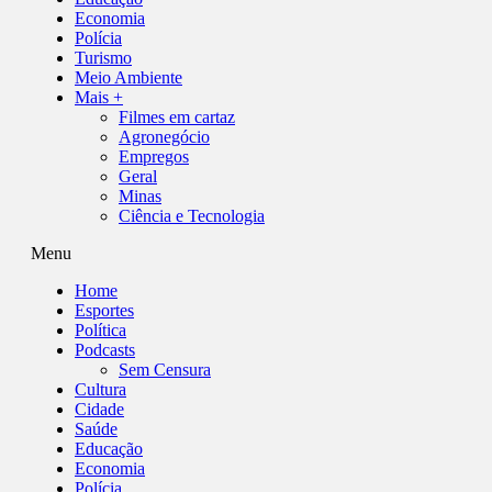
Economia
Polícia
Turismo
Meio Ambiente
Mais +
Filmes em cartaz
Agronegócio
Empregos
Geral
Minas
Ciência e Tecnologia
Menu
Home
Esportes
Política
Podcasts
Sem Censura
Cultura
Cidade
Saúde
Educação
Economia
Polícia