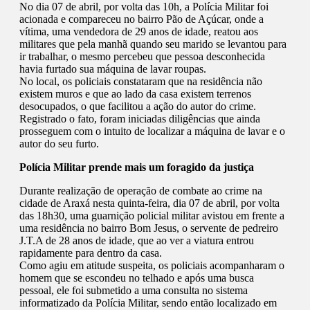
No dia 07 de abril, por volta das 10h, a Polícia Militar foi
acionada e compareceu no bairro Pão de Açúcar, onde a
vítima, uma vendedora de 29 anos de idade, reatou aos
militares que pela manhã quando seu marido se levantou para
ir trabalhar, o mesmo percebeu que pessoa desconhecida
havia furtado sua máquina de lavar roupas.
No local, os policiais constataram que na residência não
existem muros e que ao lado da casa existem terrenos
desocupados, o que facilitou a ação do autor do crime.
Registrado o fato, foram iniciadas diligências que ainda
prosseguem com o intuito de localizar a máquina de lavar e o
autor do seu furto.
Polícia Militar prende mais um foragido da justiça
Durante realização de operação de combate ao crime na
cidade de Araxá nesta quinta-feira, dia 07 de abril, por volta
das 18h30, uma guarnição policial militar avistou em frente a
uma residência no bairro Bom Jesus, o servente de pedreiro
J.T.A de 28 anos de idade, que ao ver a viatura entrou
rapidamente para dentro da casa.
Como agiu em atitude suspeita, os policiais acompanharam o
homem que se escondeu no telhado e após uma busca
pessoal, ele foi submetido a uma consulta no sistema
informatizado da Polícia Militar, sendo então localizado em