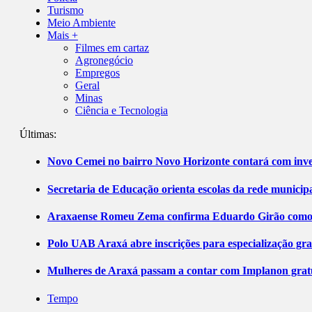
Turismo
Meio Ambiente
Mais +
Filmes em cartaz
Agronegócio
Empregos
Geral
Minas
Ciência e Tecnologia
Últimas:
Novo Cemei no bairro Novo Horizonte contará com inve
Secretaria de Educação orienta escolas da rede municip
Araxaense Romeu Zema confirma Eduardo Girão como ca
Polo UAB Araxá abre inscrições para especialização gr
Mulheres de Araxá passam a contar com Implanon gratu
Tempo