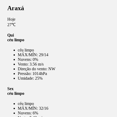
Araxá
Hoje
27℃
Qui
céu limpo
céu limpo
MÁX/MÍN:
29/14
Nuvens:
0%
Vento:
3.56 m/s
Direção do vento:
NW
Pressão:
1014hPa
Umidade:
25%
Sex
céu limpo
céu limpo
MÁX/MÍN:
32/16
Nuvens:
6%