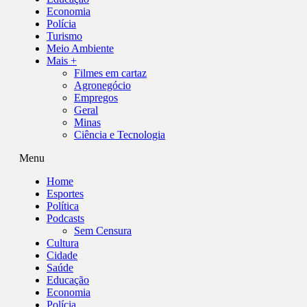
Economia
Polícia
Turismo
Meio Ambiente
Mais +
Filmes em cartaz
Agronegócio
Empregos
Geral
Minas
Ciência e Tecnologia
Menu
Home
Esportes
Política
Podcasts
Sem Censura
Cultura
Cidade
Saúde
Educação
Economia
Polícia