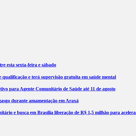
re esta sexta-feira e sábado
 qualificação e terá supervisão gratuita em saúde mental
etivo para Agente Comunitário de Saúde até 11 de agosto
engasgo durante amamentação em Araxá
tário e busca em Brasília liberação de R$ 1,5 milhão para aceler