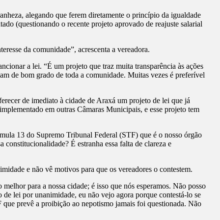
ranheza, alegando que ferem diretamente o princípio da igualdade
tado (questionando o recente projeto aprovado de reajuste salarial
nteresse da comunidade”, acrescenta a vereadora.
ancionar a lei. “É um projeto que traz muita transparência às ações
riam de bom grado de toda a comunidade. Muitas vezes é preferível
recer de imediato à cidade de Araxá um projeto de lei que já
ja implementado em outras Câmaras Municipais, e esse projeto tem
a Súmula 13 do Supremo Tribunal Federal (STF) que é o nosso órgão
 constitucionalidade? É estranha essa falta de clareza e
animidade e não vê motivos para que os vereadores o contestem.
 o melhor para a nossa cidade; é isso que nós esperamos. Não posso
o de lei por unanimidade, eu não vejo agora porque contestá-lo se
F que prevê a proibição ao nepotismo jamais foi questionada. Não