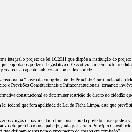
ma integral o projeto de lei 16/2011 que dispõe a instituição do proje
ta que engloba os poderes Legislativo e Executivo também inclui medida
s próximos ao agente público ou nomeados por ele.
 da vereadora na “busca do cumprimento do Princípio Constitucional da 
ios e Previsões Constitucionais e Infraconstitucionais, tornando inviáv
normativa constitucional ao determinar restrição de direito ao cidadão 
ei federal que fora apelidada de Lei da Ficha Limpa, esta que prevê s
ver os cargos e movimentar o funcionalismo da prefeitura não pode a C
ativas do prefeito municipal e jogando por terra o Princípio Constitucio
 lei que definam regras para o provimento de cargos em comissão”.