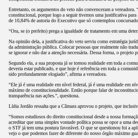
Entretanto, os argumentos do veto não convenceram a vereadora. “A
constitucional, porque logo a seguir tivemos uma justificativa par
de 10,84% de autoria do Executivo que só contemplou concursados a
“Ora, se (o prefeito) prega a igualdade de tratamento em uma dete
Na opinião dela, a justificativa do veto serviu como estratégia jur
da administração pública. Colocar pessoas que realmente não tradu
se ignorar e não dar a atenção necessária. Dessa forma, o projeto p
Segundo ela, a sua proposta já se tornou realidade em toda a com
deveria estar publicado, e que hoje é referência em toda a comuni
sido profundamente elogiado”, afirma a vereadora.
“Ele já é uma realidade em nível federal, já é uma realidade em ní
máximo de constitucionalidade. Então porque falar de inconstitucio
transparência nas ações.”, questiona.
Lídia Jordão ressalta que a Câmara aprovou o projeto, que inclusi
“Somos estudiosos do direito constitucional desde a nossa formaçã
acreditar que uma simples vontade política possa se opor a uma dec
o STF já tem uma postura favorável. O que se questionou foi a apl
vejo o que podemos fazer de diferente do nosso órgão máximo gua