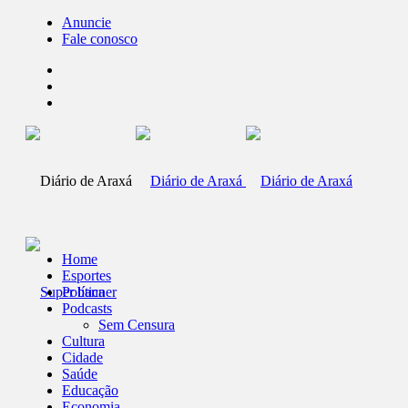
Anuncie
Fale conosco
Home
Esportes
Política
Podcasts
Sem Censura
Cultura
Cidade
Saúde
Educação
Economia