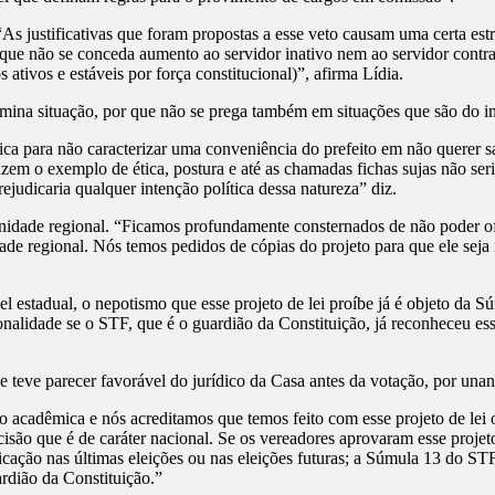
s justificativas que foram propostas a esse veto causam uma certa est
a que não se conceda aumento ao servidor inativo nem ao servidor contra
tivos e estáveis por força constitucional)”, afirma Lídia.
rmina situação, por que não se prega também em situações que são do i
ídica para não caracterizar uma conveniência do prefeito em não querer s
zem o exemplo de ética, postura e até as chamadas fichas sujas não se
rejudicaria qualquer intenção política dessa natureza” diz.
unidade regional. “Ficamos profundamente consternados de não poder ofe
dade regional. Nós temos pedidos de cópias do projeto para que ele se
vel estadual, o nepotismo que esse projeto de lei proíbe já é objeto d
nalidade se o STF, que é o guardião da Constituição, já reconheceu essa
ve teve parecer favorável do jurídico da Casa antes da votação, por un
o acadêmica e nós acreditamos que temos feito com esse projeto de lei
isão que é de caráter nacional. Se os vereadores aprovaram esse projet
icação nas últimas eleições ou nas eleições futuras; a Súmula 13 do ST
rdião da Constituição.”