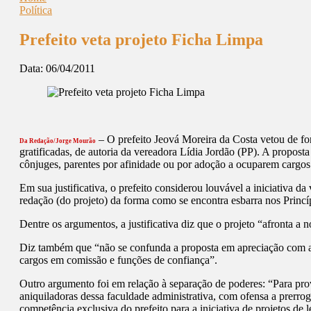
Política
Prefeito veta projeto Ficha Limpa
Data:
06/04/2011
– O prefeito Jeová Moreira da Costa vetou de for
Da Redação/Jorge Mourão
gratificadas, de autoria da vereadora Lídia Jordão (PP). A propos
cônjuges, parentes por afinidade ou por adoção a ocuparem cargo
Em sua justificativa, o prefeito considerou louvável a iniciativa
redação (do projeto) da forma como se encontra esbarra nos Princíp
Dentre os argumentos, a justificativa diz que o projeto “afronta a 
Diz também que “não se confunda a proposta em apreciação com a l
cargos em comissão e funções de confiança”.
Outro argumento foi em relação à separação de poderes: “Para pro
aniquiladoras dessa faculdade administrativa, com ofensa a prerrog
competência exclusiva do prefeito para a iniciativa de projetos de