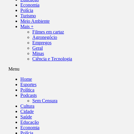
Economia
Polícia
Turismo
Meio Ambiente
Mais +
Filmes em cartaz
Agronegócio
Empregos
Geral
Minas
Ciência e Tecnologia
Menu
Home
Esportes
Política
Podcasts
Sem Censura
Cultura
Cidade
Saúde
Educação
Economia
Polícia