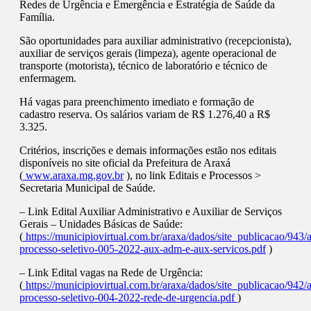
Redes de Urgência e Emergência e Estratégia de Saúde da
Família.
São oportunidades para auxiliar administrativo (recepcionista),
auxiliar de serviços gerais (limpeza), agente operacional de
transporte (motorista), técnico de laboratório e técnico de
enfermagem.
Há vagas para preenchimento imediato e formação de
cadastro reserva. Os salários variam de R$ 1.276,40 a R$
3.325.
Critérios, inscrições e demais informações estão nos editais
disponíveis no site oficial da Prefeitura de Araxá
(
www.araxa.mg.gov.br
), no link Editais e Processos >
Secretaria Municipal de Saúde.
– Link Edital Auxiliar Administrativo e Auxiliar de Serviços
Gerais – Unidades Básicas de Saúde:
(
https://municipiovirtual.com.br/araxa/dados/site_publicacao/943/a
processo-seletivo-005-2022-aux-adm-e-aux-servicos.pdf
)
– Link Edital vagas na Rede de Urgência:
(
https://municipiovirtual.com.br/araxa/dados/site_publicacao/942/a
processo-seletivo-004-2022-rede-de-urgencia.pdf
)