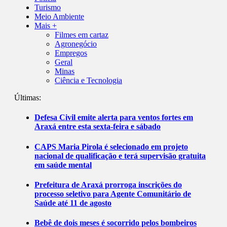
Turismo
Meio Ambiente
Mais +
Filmes em cartaz
Agronegócio
Empregos
Geral
Minas
Ciência e Tecnologia
Últimas:
Defesa Civil emite alerta para ventos fortes em
Araxá entre esta sexta-feira e sábado
CAPS Maria Pirola é selecionado em projeto
nacional de qualificação e terá supervisão gratuita
em saúde mental
Prefeitura de Araxá prorroga inscrições do
processo seletivo para Agente Comunitário de
Saúde até 11 de agosto
Bebê de dois meses é socorrido pelos bombeiros