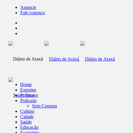
Anuncie
Fale conosco
Home
Esportes
Política
Podcasts
Sem Censura
Cultura
Cidade
Saúde
Educação
Economia