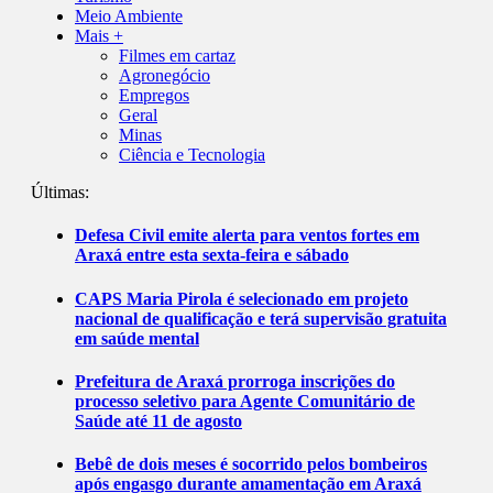
Meio Ambiente
Mais +
Filmes em cartaz
Agronegócio
Empregos
Geral
Minas
Ciência e Tecnologia
Últimas:
Defesa Civil emite alerta para ventos fortes em
Araxá entre esta sexta-feira e sábado
CAPS Maria Pirola é selecionado em projeto
nacional de qualificação e terá supervisão gratuita
em saúde mental
Prefeitura de Araxá prorroga inscrições do
processo seletivo para Agente Comunitário de
Saúde até 11 de agosto
Bebê de dois meses é socorrido pelos bombeiros
após engasgo durante amamentação em Araxá