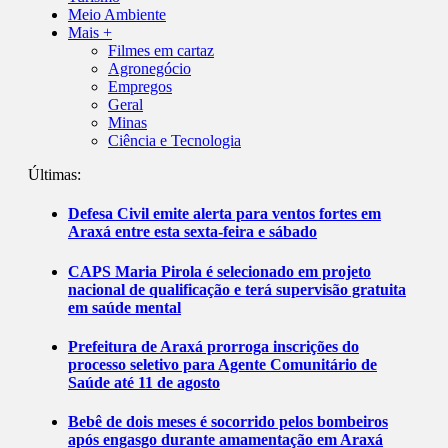
Meio Ambiente
Mais +
Filmes em cartaz
Agronegócio
Empregos
Geral
Minas
Ciência e Tecnologia
Últimas:
Defesa Civil emite alerta para ventos fortes em
Araxá entre esta sexta-feira e sábado
CAPS Maria Pirola é selecionado em projeto
nacional de qualificação e terá supervisão gratuita
em saúde mental
Prefeitura de Araxá prorroga inscrições do
processo seletivo para Agente Comunitário de
Saúde até 11 de agosto
Bebê de dois meses é socorrido pelos bombeiros
após engasgo durante amamentação em Araxá