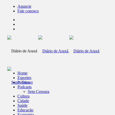
Anuncie
Fale conosco
Home
Esportes
Política
Podcasts
Sem Censura
Cultura
Cidade
Saúde
Educação
Economia