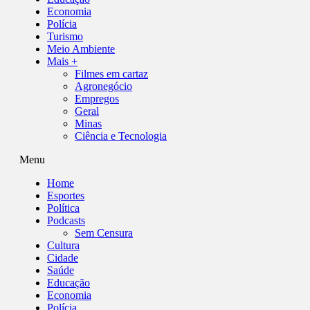
Economia
Polícia
Turismo
Meio Ambiente
Mais +
Filmes em cartaz
Agronegócio
Empregos
Geral
Minas
Ciência e Tecnologia
Menu
Home
Esportes
Política
Podcasts
Sem Censura
Cultura
Cidade
Saúde
Educação
Economia
Polícia