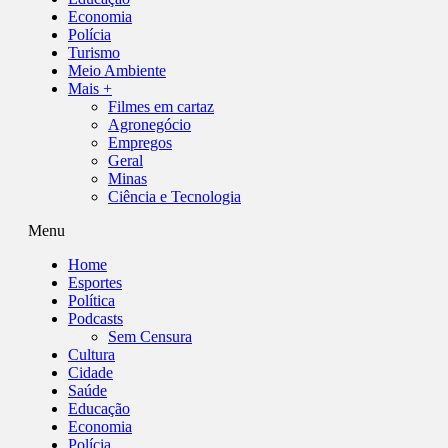
Economia
Polícia
Turismo
Meio Ambiente
Mais +
Filmes em cartaz
Agronegócio
Empregos
Geral
Minas
Ciência e Tecnologia
Menu
Home
Esportes
Política
Podcasts
Sem Censura
Cultura
Cidade
Saúde
Educação
Economia
Polícia