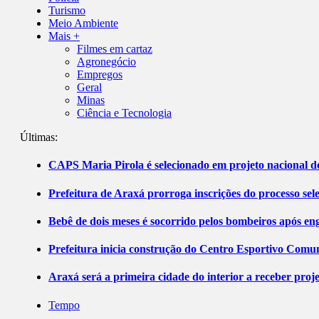
Turismo
Meio Ambiente
Mais +
Filmes em cartaz
Agronegócio
Empregos
Geral
Minas
Ciência e Tecnologia
Últimas:
CAPS Maria Pirola é selecionado em projeto nacional de
Prefeitura de Araxá prorroga inscrições do processo sel
Bebê de dois meses é socorrido pelos bombeiros após 
Prefeitura inicia construção do Centro Esportivo Comuni
Araxá será a primeira cidade do interior a receber pro
Tempo