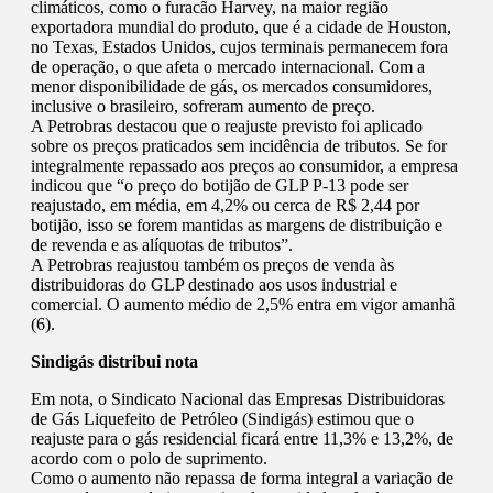
climáticos, como o furacão Harvey, na maior região
exportadora mundial do produto, que é a cidade de Houston,
no Texas, Estados Unidos, cujos terminais permanecem fora
de operação, o que afeta o mercado internacional. Com a
menor disponibilidade de gás, os mercados consumidores,
inclusive o brasileiro, sofreram aumento de preço.
A Petrobras destacou que o reajuste previsto foi aplicado
sobre os preços praticados sem incidência de tributos. Se for
integralmente repassado aos preços ao consumidor, a empresa
indicou que “o preço do botijão de GLP P-13 pode ser
reajustado, em média, em 4,2% ou cerca de R$ 2,44 por
botijão, isso se forem mantidas as margens de distribuição e
de revenda e as alíquotas de tributos”.
A Petrobras reajustou também os preços de venda às
distribuidoras do GLP destinado aos usos industrial e
comercial. O aumento médio de 2,5% entra em vigor amanhã
(6).
Sindigás distribui nota
Em nota, o Sindicato Nacional das Empresas Distribuidoras
de Gás Liquefeito de Petróleo (Sindigás) estimou que o
reajuste para o gás residencial ficará entre 11,3% e 13,2%, de
acordo com o polo de suprimento.
Como o aumento não repassa de forma integral a variação de