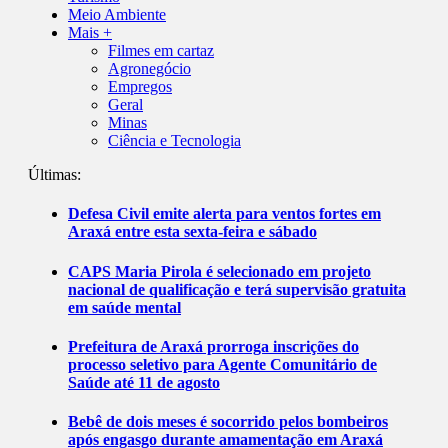
Meio Ambiente
Mais +
Filmes em cartaz
Agronegócio
Empregos
Geral
Minas
Ciência e Tecnologia
Últimas:
Defesa Civil emite alerta para ventos fortes em
Araxá entre esta sexta-feira e sábado
CAPS Maria Pirola é selecionado em projeto
nacional de qualificação e terá supervisão gratuita
em saúde mental
Prefeitura de Araxá prorroga inscrições do
processo seletivo para Agente Comunitário de
Saúde até 11 de agosto
Bebê de dois meses é socorrido pelos bombeiros
após engasgo durante amamentação em Araxá