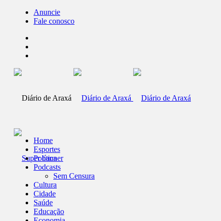
Anuncie
Fale conosco
Home
Esportes
Política
Podcasts
Sem Censura
Cultura
Cidade
Saúde
Educação
Economia