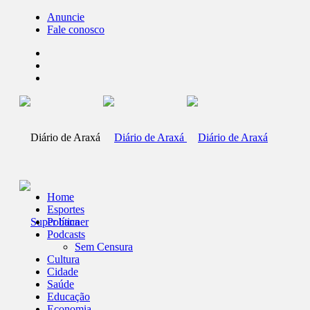
Anuncie
Fale conosco
Home
Esportes
Política
Podcasts
Sem Censura
Cultura
Cidade
Saúde
Educação
Economia