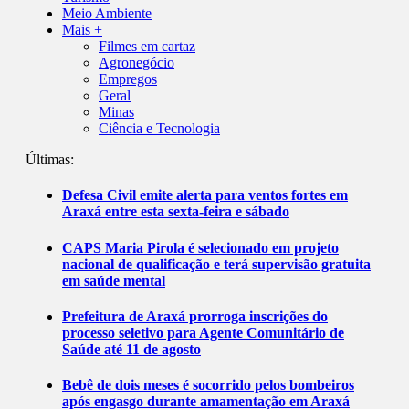
Meio Ambiente
Mais +
Filmes em cartaz
Agronegócio
Empregos
Geral
Minas
Ciência e Tecnologia
Últimas:
Defesa Civil emite alerta para ventos fortes em
Araxá entre esta sexta-feira e sábado
CAPS Maria Pirola é selecionado em projeto
nacional de qualificação e terá supervisão gratuita
em saúde mental
Prefeitura de Araxá prorroga inscrições do
processo seletivo para Agente Comunitário de
Saúde até 11 de agosto
Bebê de dois meses é socorrido pelos bombeiros
após engasgo durante amamentação em Araxá