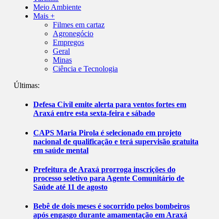
Meio Ambiente
Mais +
Filmes em cartaz
Agronegócio
Empregos
Geral
Minas
Ciência e Tecnologia
Últimas:
Defesa Civil emite alerta para ventos fortes em
Araxá entre esta sexta-feira e sábado
CAPS Maria Pirola é selecionado em projeto
nacional de qualificação e terá supervisão gratuita
em saúde mental
Prefeitura de Araxá prorroga inscrições do
processo seletivo para Agente Comunitário de
Saúde até 11 de agosto
Bebê de dois meses é socorrido pelos bombeiros
após engasgo durante amamentação em Araxá