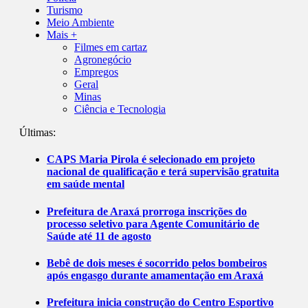
Turismo
Meio Ambiente
Mais +
Filmes em cartaz
Agronegócio
Empregos
Geral
Minas
Ciência e Tecnologia
Últimas:
CAPS Maria Pirola é selecionado em projeto
nacional de qualificação e terá supervisão gratuita
em saúde mental
Prefeitura de Araxá prorroga inscrições do
processo seletivo para Agente Comunitário de
Saúde até 11 de agosto
Bebê de dois meses é socorrido pelos bombeiros
após engasgo durante amamentação em Araxá
Prefeitura inicia construção do Centro Esportivo