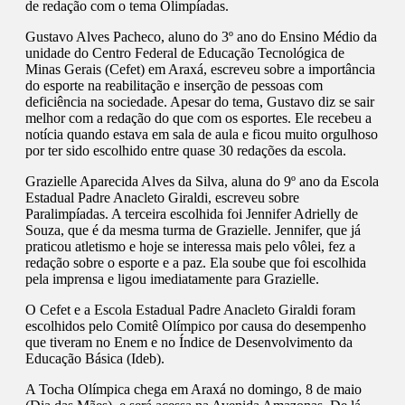
de redação com o tema Olimpíadas.
Gustavo Alves Pacheco, aluno do 3º ano do Ensino Médio da
unidade do Centro Federal de Educação Tecnológica de
Minas Gerais (Cefet) em Araxá, escreveu sobre a importância
do esporte na reabilitação e inserção de pessoas com
deficiência na sociedade. Apesar do tema, Gustavo diz se sair
melhor com a redação do que com os esportes. Ele recebeu a
notícia quando estava em sala de aula e ficou muito orgulhoso
por ter sido escolhido entre quase 30 redações da escola.
Grazielle Aparecida Alves da Silva, aluna do 9º ano da Escola
Estadual Padre Anacleto Giraldi, escreveu sobre
Paralimpíadas. A terceira escolhida foi Jennifer Adrielly de
Souza, que é da mesma turma de Grazielle. Jennifer, que já
praticou atletismo e hoje se interessa mais pelo vôlei, fez a
redação sobre o esporte e a paz. Ela soube que foi escolhida
pela imprensa e ligou imediatamente para Grazielle.
O Cefet e a Escola Estadual Padre Anacleto Giraldi foram
escolhidos pelo Comitê Olímpico por causa do desempenho
que tiveram no Enem e no Índice de Desenvolvimento da
Educação Básica (Ideb).
A Tocha Olímpica chega em Araxá no domingo, 8 de maio