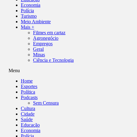
Economia
Polícia
Turismo
Meio Ambiente
Mais +
Filmes em cartaz
Agronegócio
Empregos
Geral
Minas
Ciência e Tecnologia
Menu
Home
Esportes
Política
Podcasts
Sem Censura
Cultura
Cidade
Saúde
Educação
Economia
Polícia