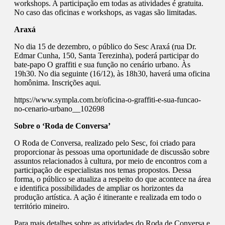
workshops. A participação em todas as atividades é gratuita.
No caso das oficinas e workshops, as vagas são limitadas.
Araxá
No dia 15 de dezembro, o público do Sesc Araxá (rua Dr.
Edmar Cunha, 150, Santa Terezinha), poderá participar do
bate-papo O graffiti e sua função no cenário urbano. Às
19h30. No dia seguinte (16/12), às 18h30, haverá uma oficina
homônima. Inscrições aqui.
https://www.sympla.com.br/oficina-o-graffiti-e-sua-funcao-
no-cenario-urbano__102698
Sobre o ‘Roda de Conversa’
O Roda de Conversa, realizado pelo Sesc, foi criado para
proporcionar às pessoas uma oportunidade de discussão sobre
assuntos relacionados à cultura, por meio de encontros com a
participação de especialistas nos temas propostos. Dessa
forma, o público se atualiza a respeito do que acontece na área
e identifica possibilidades de ampliar os horizontes da
produção artística. A ação é itinerante e realizada em todo o
território mineiro.
Para mais detalhes sobre as atividades do Roda de Conversa e