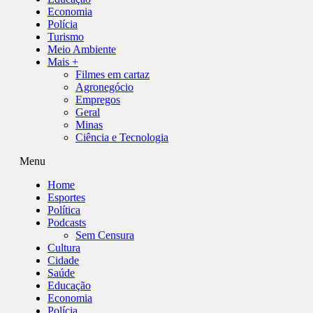
Economia
Polícia
Turismo
Meio Ambiente
Mais +
Filmes em cartaz
Agronegócio
Empregos
Geral
Minas
Ciência e Tecnologia
Menu
Home
Esportes
Política
Podcasts
Sem Censura
Cultura
Cidade
Saúde
Educação
Economia
Polícia