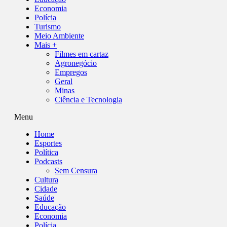
Economia
Polícia
Turismo
Meio Ambiente
Mais +
Filmes em cartaz
Agronegócio
Empregos
Geral
Minas
Ciência e Tecnologia
Menu
Home
Esportes
Política
Podcasts
Sem Censura
Cultura
Cidade
Saúde
Educação
Economia
Polícia