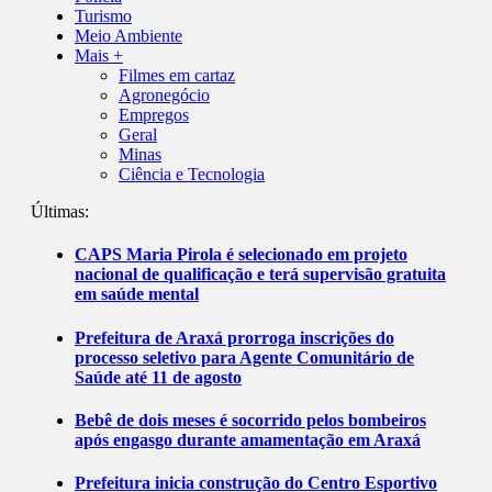
Turismo
Meio Ambiente
Mais +
Filmes em cartaz
Agronegócio
Empregos
Geral
Minas
Ciência e Tecnologia
Últimas:
CAPS Maria Pirola é selecionado em projeto
nacional de qualificação e terá supervisão gratuita
em saúde mental
Prefeitura de Araxá prorroga inscrições do
processo seletivo para Agente Comunitário de
Saúde até 11 de agosto
Bebê de dois meses é socorrido pelos bombeiros
após engasgo durante amamentação em Araxá
Prefeitura inicia construção do Centro Esportivo