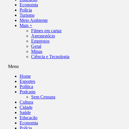
Economia
Polícia
Turismo
Meio Ambiente
Mais +
Filmes em cartaz
Agronegócio
Empregos
Geral
Minas
Ciência e Tecnologia
Menu
Home
Esportes
Política
Podcasts
Sem Censura
Cultura
Cidade
Saúde
Educação
Economia
Polícia