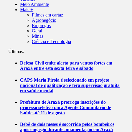
Meio Ambiente
Mais +
Filmes em cartaz
Agronegócio
Empregos
Geral
Minas
Ciência e Tecnologia
Últimas:
Defesa Civil emite alerta para ventos fortes em
Araxá entre esta sexta-feira e sábado
CAPS Maria Pirola é selecionado em projeto
nacional de qualificação e terá supervisão gratuita
em saúde mental
Prefeitura de Araxá prorroga inscrições do
processo seletivo para Agente Comunitário de
Saúde até 11 de agosto
Bebê de dois meses é socorrido pelos bombeiros
após engasgo durante amamentação em Araxá