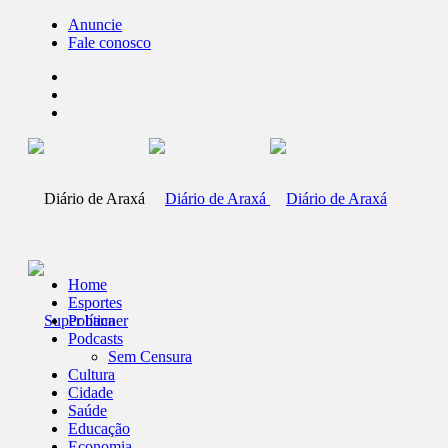
Anuncie
Fale conosco
Home
Esportes
Política
Podcasts
Sem Censura
Cultura
Cidade
Saúde
Educação
Economia