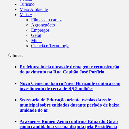
Turismo
Meio Ambiente
Mais +
Filmes em cartaz
Agronegócio
Empregos
Geral
Minas
Ciência e Tecnologia
Últimas:
Prefeitura inicia obras de drenagem e reconstrução
do pavimento na Rua Capitão José Porfírio
Novo Cemei no bairro Novo Horizonte contará com
investimento de cerca de R$ 5 milhões
Secretaria de Educação orienta escolas da rede
municipal sobre cuidados durante período de baixa
umidade do ar
Araxaense Romeu Zema confirma Eduardo Girão
como candidato a vice na disputa pela Presidência