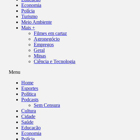
Economia
Polícia
Turismo
Meio Ambiente
Mais +
Filmes em cartaz
Agronegócio
Empregos
Geral
Minas
Ciência e Tecnologia
Menu
Home
Esportes
Política
Podcasts
Sem Censura
Cultura
Cidade
Saúde
Educação
Economia
Polícia