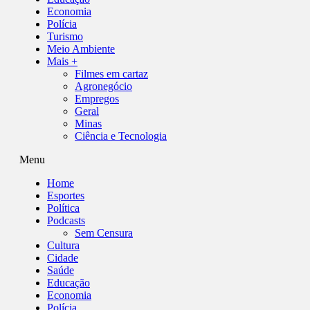
Economia
Polícia
Turismo
Meio Ambiente
Mais +
Filmes em cartaz
Agronegócio
Empregos
Geral
Minas
Ciência e Tecnologia
Menu
Home
Esportes
Política
Podcasts
Sem Censura
Cultura
Cidade
Saúde
Educação
Economia
Polícia