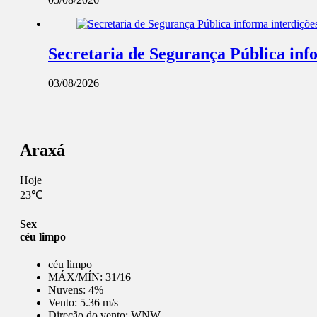
Secretaria de Segurança Pública info
03/08/2026
Araxá
Hoje
23℃
Sex
céu limpo
céu limpo
MÁX/MÍN:
31/16
Nuvens:
4%
Vento:
5.36 m/s
Direção do vento:
WNW