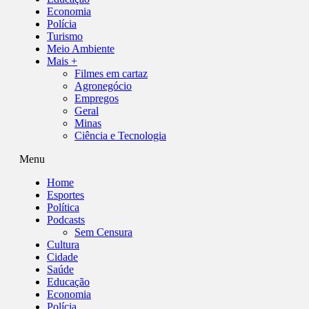
Economia
Polícia
Turismo
Meio Ambiente
Mais +
Filmes em cartaz
Agronegócio
Empregos
Geral
Minas
Ciência e Tecnologia
Menu
Home
Esportes
Política
Podcasts
Sem Censura
Cultura
Cidade
Saúde
Educação
Economia
Polícia