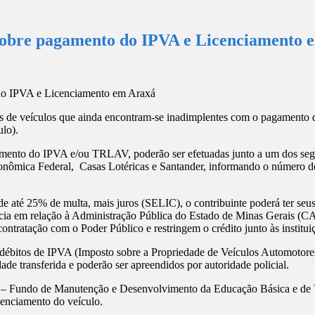
 sobre pagamento do IPVA e Licenciamento
ios de veículos que ainda encontram-se inadimplentes com o pagamento
lo).
amento do IPVA e/ou TRLAV, poderão ser efetuadas junto a um dos seg
onômica Federal, Casas Lotéricas e Santander, informando o número do
de até 25% de multa, mais juros (SELIC), o contribuinte poderá ter seus
cia em relação à Administração Pública do Estado de Minas Gerais (CAD
ontratação com o Poder Público e restringem o crédito junto às instituiç
om débitos de IPVA (Imposto sobre a Propriedade de Veículos Automot
ade transferida e poderão ser apreendidos por autoridade policial.
Fundo de Manutenção e Desenvolvimento da Educação Básica e de Val
cenciamento do veículo.