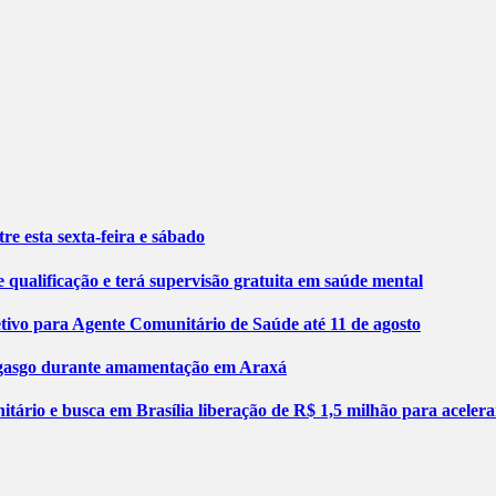
re esta sexta-feira e sábado
 qualificação e terá supervisão gratuita em saúde mental
etivo para Agente Comunitário de Saúde até 11 de agosto
engasgo durante amamentação em Araxá
tário e busca em Brasília liberação de R$ 1,5 milhão para aceler