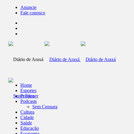
Anuncie
Fale conosco
Home
Esportes
Política
Podcasts
Sem Censura
Cultura
Cidade
Saúde
Educação
Economia