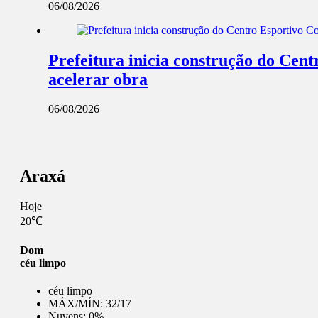
06/08/2026
Prefeitura inicia construção do Cent
acelerar obra
06/08/2026
Araxá
Hoje
20℃
Dom
céu limpo
céu limpo
MÁX/MÍN:
32/17
Nuvens:
0%