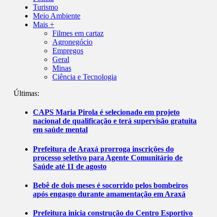
Turismo
Meio Ambiente
Mais +
Filmes em cartaz
Agronegócio
Empregos
Geral
Minas
Ciência e Tecnologia
Últimas:
CAPS Maria Pirola é selecionado em projeto
nacional de qualificação e terá supervisão gratuita
em saúde mental
Prefeitura de Araxá prorroga inscrições do
processo seletivo para Agente Comunitário de
Saúde até 11 de agosto
Bebê de dois meses é socorrido pelos bombeiros
após engasgo durante amamentação em Araxá
Prefeitura inicia construção do Centro Esportivo