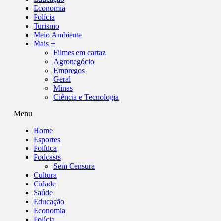
Economia
Polícia
Turismo
Meio Ambiente
Mais +
Filmes em cartaz
Agronegócio
Empregos
Geral
Minas
Ciência e Tecnologia
Menu
Home
Esportes
Política
Podcasts
Sem Censura
Cultura
Cidade
Saúde
Educação
Economia
Polícia