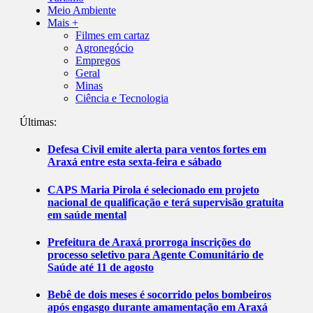
Meio Ambiente
Mais +
Filmes em cartaz
Agronegócio
Empregos
Geral
Minas
Ciência e Tecnologia
Últimas:
Defesa Civil emite alerta para ventos fortes em
Araxá entre esta sexta-feira e sábado
CAPS Maria Pirola é selecionado em projeto
nacional de qualificação e terá supervisão gratuita
em saúde mental
Prefeitura de Araxá prorroga inscrições do
processo seletivo para Agente Comunitário de
Saúde até 11 de agosto
Bebê de dois meses é socorrido pelos bombeiros
após engasgo durante amamentação em Araxá