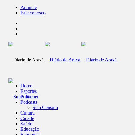
Anuncie
Fale conosco
Home
Esportes
Política
Podcasts
Sem Censura
Cultura
Cidade
Saúde
Educação
Economia