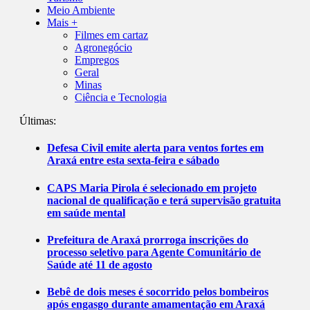
Meio Ambiente
Mais +
Filmes em cartaz
Agronegócio
Empregos
Geral
Minas
Ciência e Tecnologia
Últimas:
Defesa Civil emite alerta para ventos fortes em
Araxá entre esta sexta-feira e sábado
CAPS Maria Pirola é selecionado em projeto
nacional de qualificação e terá supervisão gratuita
em saúde mental
Prefeitura de Araxá prorroga inscrições do
processo seletivo para Agente Comunitário de
Saúde até 11 de agosto
Bebê de dois meses é socorrido pelos bombeiros
após engasgo durante amamentação em Araxá