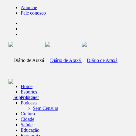
Anuncie
Fale conosco
Home
Esportes
Política
Podcasts
Sem Censura
Cultura
Cidade
Saúde
Educação
Economia