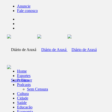
Anuncie
Fale conosco
Home
Esportes
Política
Podcasts
Sem Censura
Cultura
Cidade
Saúde
Educação
Economia