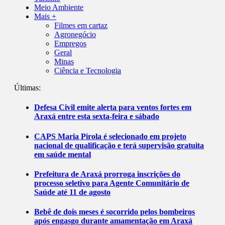
Meio Ambiente
Mais +
Filmes em cartaz
Agronegócio
Empregos
Geral
Minas
Ciência e Tecnologia
Últimas:
Defesa Civil emite alerta para ventos fortes em
Araxá entre esta sexta-feira e sábado
CAPS Maria Pirola é selecionado em projeto
nacional de qualificação e terá supervisão gratuita
em saúde mental
Prefeitura de Araxá prorroga inscrições do
processo seletivo para Agente Comunitário de
Saúde até 11 de agosto
Bebê de dois meses é socorrido pelos bombeiros
após engasgo durante amamentação em Araxá