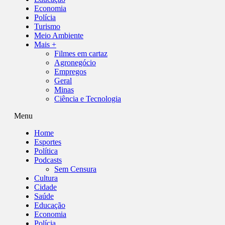
Economia
Polícia
Turismo
Meio Ambiente
Mais +
Filmes em cartaz
Agronegócio
Empregos
Geral
Minas
Ciência e Tecnologia
Menu
Home
Esportes
Política
Podcasts
Sem Censura
Cultura
Cidade
Saúde
Educação
Economia
Polícia