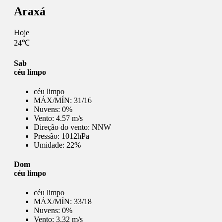
Araxá
Hoje
24℃
Sab
céu limpo
céu limpo
MÁX/MÍN:
31/16
Nuvens:
0%
Vento:
4.57 m/s
Direção do vento:
NNW
Pressão:
1012hPa
Umidade:
22%
Dom
céu limpo
céu limpo
MÁX/MÍN:
33/18
Nuvens:
0%
Vento:
3.32 m/s