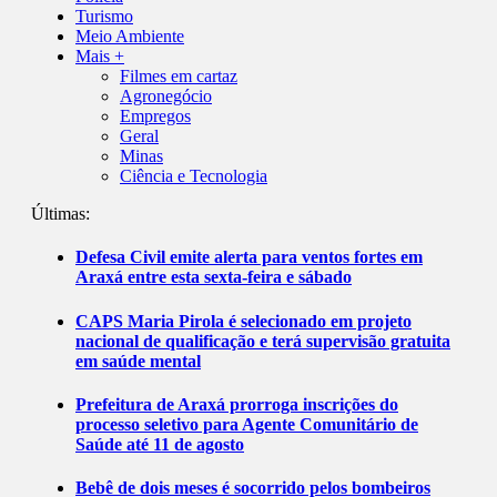
Turismo
Meio Ambiente
Mais +
Filmes em cartaz
Agronegócio
Empregos
Geral
Minas
Ciência e Tecnologia
Últimas:
Defesa Civil emite alerta para ventos fortes em
Araxá entre esta sexta-feira e sábado
CAPS Maria Pirola é selecionado em projeto
nacional de qualificação e terá supervisão gratuita
em saúde mental
Prefeitura de Araxá prorroga inscrições do
processo seletivo para Agente Comunitário de
Saúde até 11 de agosto
Bebê de dois meses é socorrido pelos bombeiros