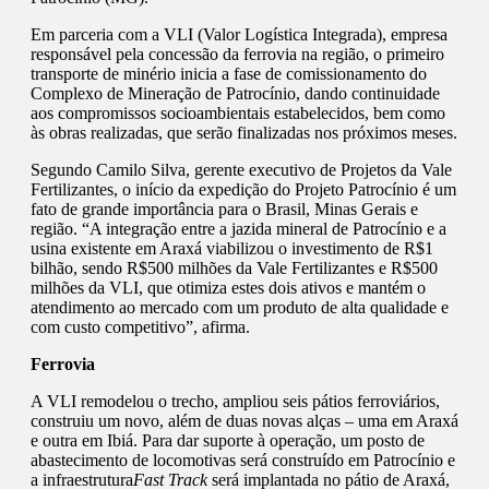
Em parceria com a VLI (Valor Logística Integrada), empresa
responsável pela concessão da ferrovia na região, o primeiro
transporte de minério inicia a fase de comissionamento do
Complexo de Mineração de Patrocínio, dando continuidade
aos compromissos socioambientais estabelecidos, bem como
às obras realizadas, que serão finalizadas nos próximos meses.
Segundo Camilo Silva, gerente executivo de Projetos da Vale
Fertilizantes, o início da expedição do Projeto Patrocínio é um
fato de grande importância para o Brasil, Minas Gerais e
região. “A integração entre a jazida mineral de Patrocínio e a
usina existente em Araxá viabilizou o investimento de R$1
bilhão, sendo R$500 milhões da Vale Fertilizantes e R$500
milhões da VLI, que otimiza estes dois ativos e mantém o
atendimento ao mercado com um produto de alta qualidade e
com custo competitivo”, afirma.
Ferrovia
A VLI remodelou o trecho, ampliou seis pátios ferroviários,
construiu um novo, além de duas novas alças – uma em Araxá
e outra em Ibiá. Para dar suporte à operação, um posto de
abastecimento de locomotivas será construído em Patrocínio e
a infraestrutura
Fast Track
será implantada no pátio de Araxá,