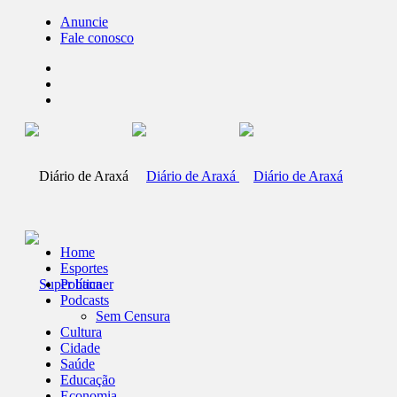
Anuncie
Fale conosco
Home
Esportes
Política
Podcasts
Sem Censura
Cultura
Cidade
Saúde
Educação
Economia