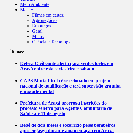
Meio Ambiente
Mais +
Filmes em cartaz
Agronegócio
Empregos
Geral
Minas
Ciência e Tecnologia
Últimas:
Defesa Civil emite alerta para ventos fortes em
Araxá entre esta sexta-feira e sábado
CAPS Maria Pirola é selecionado em projeto
nacional de qualificação e terá supervisão gratuita
em saúde mental
Prefeitura de Araxá prorroga inscrições do
processo seletivo para Agente Comunitário de
Saúde até 11 de agosto
Bebê de dois meses é socorrido pelos bombeiros
após engasgo durante amamentação em Araxá