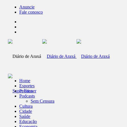
Anuncie
Fale conosco
Home
Esportes
Política
Podcasts
Sem Censura
Cultura
Cidade
Saúde
Educação
Economia