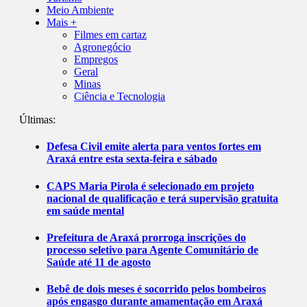
Meio Ambiente
Mais +
Filmes em cartaz
Agronegócio
Empregos
Geral
Minas
Ciência e Tecnologia
Últimas:
Defesa Civil emite alerta para ventos fortes em
Araxá entre esta sexta-feira e sábado
CAPS Maria Pirola é selecionado em projeto
nacional de qualificação e terá supervisão gratuita
em saúde mental
Prefeitura de Araxá prorroga inscrições do
processo seletivo para Agente Comunitário de
Saúde até 11 de agosto
Bebê de dois meses é socorrido pelos bombeiros
após engasgo durante amamentação em Araxá