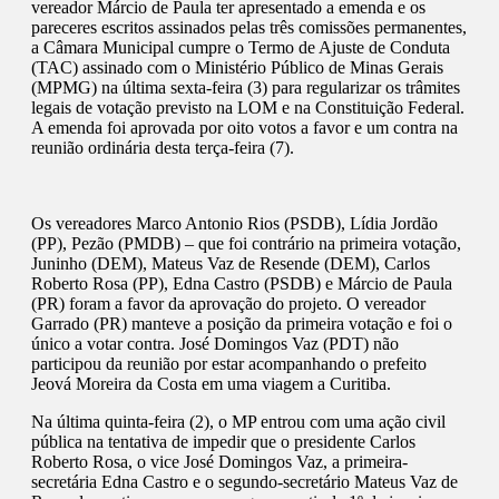
vereador Márcio de Paula ter apresentado a emenda e os
pareceres escritos assinados pelas três comissões permanentes,
a Câmara Municipal cumpre o Termo de Ajuste de Conduta
(TAC) assinado com o Ministério Público de Minas Gerais
(MPMG) na última sexta-feira (3) para regularizar os trâmites
legais de votação previsto na LOM e na Constituição Federal.
A emenda foi aprovada por oito votos a favor e um contra na
reunião ordinária desta terça-feira (7).
Os vereadores Marco Antonio Rios (PSDB), Lídia Jordão
(PP), Pezão (PMDB) – que foi contrário na primeira votação,
Juninho (DEM), Mateus Vaz de Resende (DEM), Carlos
Roberto Rosa (PP), Edna Castro (PSDB) e Márcio de Paula
(PR) foram a favor da aprovação do projeto. O vereador
Garrado (PR) manteve a posição da primeira votação e foi o
único a votar contra. José Domingos Vaz (PDT) não
participou da reunião por estar acompanhando o prefeito
Jeová Moreira da Costa em uma viagem a Curitiba.
Na última quinta-feira (2), o MP entrou com uma ação civil
pública na tentativa de impedir que o presidente Carlos
Roberto Rosa, o vice José Domingos Vaz, a primeira-
secretária Edna Castro e o segundo-secretário Mateus Vaz de