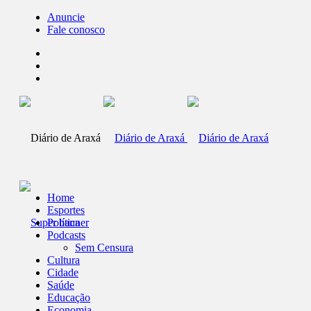
Anuncie
Fale conosco
Home
Esportes
Política
Podcasts
Sem Censura
Cultura
Cidade
Saúde
Educação
Economia