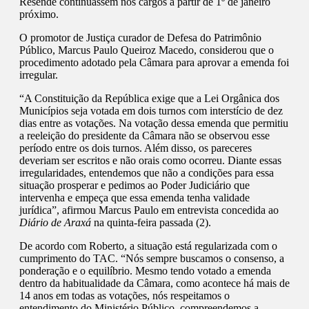
Resende continuassem nos cargos a partir de 1º de janeiro
próximo.
O promotor de Justiça curador de Defesa do Patrimônio
Público, Marcus Paulo Queiroz Macedo, considerou que o
procedimento adotado pela Câmara para aprovar a emenda foi
irregular.
“A Constituição da República exige que a Lei Orgânica dos
Municípios seja votada em dois turnos com interstício de dez
dias entre as votações. Na votação dessa emenda que permitiu
a reeleição do presidente da Câmara não se observou esse
período entre os dois turnos. Além disso, os pareceres
deveriam ser escritos e não orais como ocorreu. Diante essas
irregularidades, entendemos que não a condições para essa
situação prosperar e pedimos ao Poder Judiciário que
intervenha e empeça que essa emenda tenha validade
jurídica”, afirmou Marcus Paulo em entrevista concedida ao
Diário de Araxá
na quinta-feira passada (2).
De acordo com Roberto, a situação está regularizada com o
cumprimento do TAC. “Nós sempre buscamos o consenso, a
ponderação e o equilíbrio. Mesmo tendo votado a emenda
dentro da habitualidade da Câmara, como acontece há mais de
14 anos em todas as votações, nós respeitamos o
entendimento do Ministério Público, compreendemos a