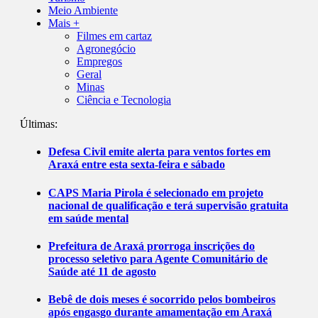
Meio Ambiente
Mais +
Filmes em cartaz
Agronegócio
Empregos
Geral
Minas
Ciência e Tecnologia
Últimas:
Defesa Civil emite alerta para ventos fortes em
Araxá entre esta sexta-feira e sábado
CAPS Maria Pirola é selecionado em projeto
nacional de qualificação e terá supervisão gratuita
em saúde mental
Prefeitura de Araxá prorroga inscrições do
processo seletivo para Agente Comunitário de
Saúde até 11 de agosto
Bebê de dois meses é socorrido pelos bombeiros
após engasgo durante amamentação em Araxá