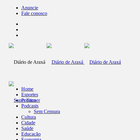
Anuncie
Fale conosco
Home
Esportes
Política
Podcasts
Sem Censura
Cultura
Cidade
Saúde
Educação
Economia