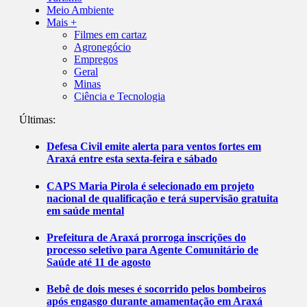
Meio Ambiente
Mais +
Filmes em cartaz
Agronegócio
Empregos
Geral
Minas
Ciência e Tecnologia
Últimas:
Defesa Civil emite alerta para ventos fortes em
Araxá entre esta sexta-feira e sábado
CAPS Maria Pirola é selecionado em projeto
nacional de qualificação e terá supervisão gratuita
em saúde mental
Prefeitura de Araxá prorroga inscrições do
processo seletivo para Agente Comunitário de
Saúde até 11 de agosto
Bebê de dois meses é socorrido pelos bombeiros
após engasgo durante amamentação em Araxá