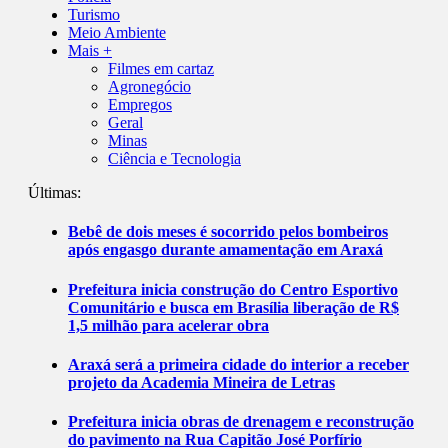
Turismo
Meio Ambiente
Mais +
Filmes em cartaz
Agronegócio
Empregos
Geral
Minas
Ciência e Tecnologia
Últimas:
Bebê de dois meses é socorrido pelos bombeiros
após engasgo durante amamentação em Araxá
Prefeitura inicia construção do Centro Esportivo
Comunitário e busca em Brasília liberação de R$
1,5 milhão para acelerar obra
Araxá será a primeira cidade do interior a receber
projeto da Academia Mineira de Letras
Prefeitura inicia obras de drenagem e reconstrução
do pavimento na Rua Capitão José Porfírio