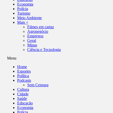
Economia
Polícia
Turismo
Meio Ambiente
Mais +
Filmes em cartaz
Agronegócio
Empregos
Geral
Minas
Ciência e Tecnologia
Menu
Home
Esportes
Política
Podcasts
Sem Censura
Cultura
Cidade
Saúde
Educação
Economia
Polícia