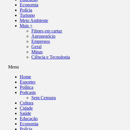
Economia
Polícia
Turismo
Meio Ambiente
Mais +
Filmes em cartaz
Agronegócio
Empregos
Geral
Minas
Ciência e Tecnologia
Menu
Home
Esportes
Política
Podcasts
Sem Censura
Cultura
Cidade
Saúde
Educação
Economia
Polícia