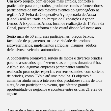
Um novo projeto, com espaços mais amplos, conforto e
praticidade para cooperados, produtores rurais e fornecedores
participantes de um dos maiores eventos do agronegócio na
região. A 2ª Feira da Cooperativa Agropecuária de Araxá
(Capal) será realizada no Parque de Exposições Agenor
Lemos. A Expominas Araxá, local de realização da 1ª Feira da
Capal, passará por reforma e não estará disponível neste ano.
Serão mais de 50 empresas participantes, preços baixos,
facilidade de pagamento, maior variedade de produtos
agroveterinários, implementos agrícolas, insumos, adubos,
defensivos e veículos automotivos.
A cooperativa promoverá sorteio de motos e diversos brindes
para os associados que fizerem suas compras durante a feira.
Além disso, algumas empresas participantes também
realizarão promoções especiais em seus estandes, com sorteios
de brindes, como TVs e até uma novilha. O objetivo é
aumentar ainda mais o interesse dos produtores rurais de toda
a região em participar do evento, que oferece grande
oportunidade de negócios e acontece entre os dias 21 e 23 de
agosto.
Apesar de o foco ser o produtor rural, a coordenação do