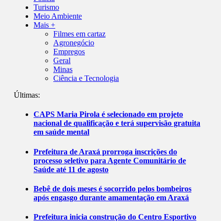
Turismo
Meio Ambiente
Mais +
Filmes em cartaz
Agronegócio
Empregos
Geral
Minas
Ciência e Tecnologia
Últimas:
CAPS Maria Pirola é selecionado em projeto
nacional de qualificação e terá supervisão gratuita
em saúde mental
Prefeitura de Araxá prorroga inscrições do
processo seletivo para Agente Comunitário de
Saúde até 11 de agosto
Bebê de dois meses é socorrido pelos bombeiros
após engasgo durante amamentação em Araxá
Prefeitura inicia construção do Centro Esportivo