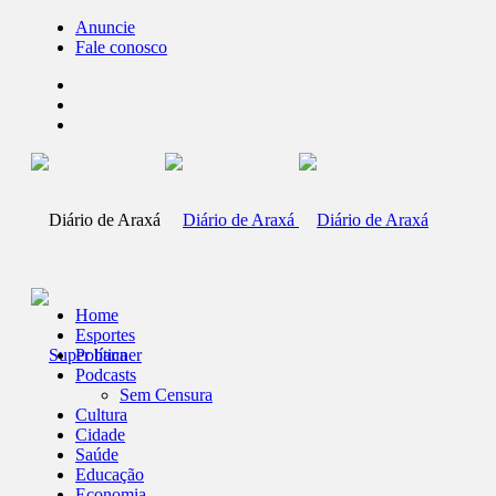
Anuncie
Fale conosco
Home
Esportes
Política
Podcasts
Sem Censura
Cultura
Cidade
Saúde
Educação
Economia