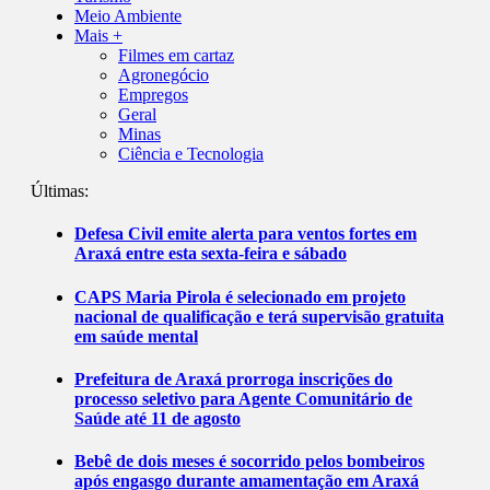
Meio Ambiente
Mais +
Filmes em cartaz
Agronegócio
Empregos
Geral
Minas
Ciência e Tecnologia
Últimas:
Defesa Civil emite alerta para ventos fortes em
Araxá entre esta sexta-feira e sábado
CAPS Maria Pirola é selecionado em projeto
nacional de qualificação e terá supervisão gratuita
em saúde mental
Prefeitura de Araxá prorroga inscrições do
processo seletivo para Agente Comunitário de
Saúde até 11 de agosto
Bebê de dois meses é socorrido pelos bombeiros
após engasgo durante amamentação em Araxá