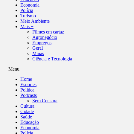
Economia
Polícia
Turismo
Meio Ambiente
Mais +
Filmes em cartaz
Agronegócio
Empregos
Geral
Minas
Ciência e Tecnologia
Menu
Home
Esportes
Política
Podcasts
Sem Censura
Cultura
Cidade
Saúde
Educação
Economia
Polícia