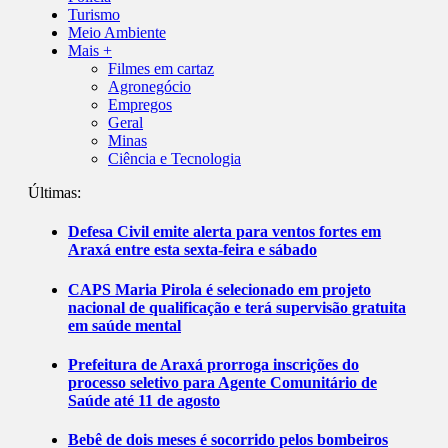
Turismo
Meio Ambiente
Mais +
Filmes em cartaz
Agronegócio
Empregos
Geral
Minas
Ciência e Tecnologia
Últimas:
Defesa Civil emite alerta para ventos fortes em
Araxá entre esta sexta-feira e sábado
CAPS Maria Pirola é selecionado em projeto
nacional de qualificação e terá supervisão gratuita
em saúde mental
Prefeitura de Araxá prorroga inscrições do
processo seletivo para Agente Comunitário de
Saúde até 11 de agosto
Bebê de dois meses é socorrido pelos bombeiros