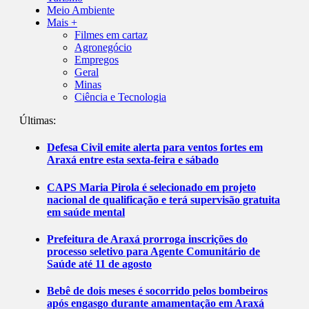
Meio Ambiente
Mais +
Filmes em cartaz
Agronegócio
Empregos
Geral
Minas
Ciência e Tecnologia
Últimas:
Defesa Civil emite alerta para ventos fortes em
Araxá entre esta sexta-feira e sábado
CAPS Maria Pirola é selecionado em projeto
nacional de qualificação e terá supervisão gratuita
em saúde mental
Prefeitura de Araxá prorroga inscrições do
processo seletivo para Agente Comunitário de
Saúde até 11 de agosto
Bebê de dois meses é socorrido pelos bombeiros
após engasgo durante amamentação em Araxá