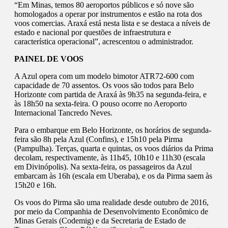
“Em Minas, temos 80 aeroportos públicos e só nove são
homologados a operar por instrumentos e estão na rota dos
voos comercias. Araxá está nesta lista e se destaca a níveis de
estado e nacional por questões de infraestrutura e
característica operacional”, acrescentou o administrador.
PAINEL DE VOOS
A Azul opera com um modelo bimotor ATR72-600 com
capacidade de 70 assentos. Os voos são todos para Belo
Horizonte com partida de Araxá às 9h35 na segunda-feira, e
às 18h50 na sexta-feira. O pouso ocorre no Aeroporto
Internacional Tancredo Neves.
Para o embarque em Belo Horizonte, os horários de segunda-
feira são 8h pela Azul (Confins), e 15h10 pela Pirma
(Pampulha). Terças, quarta e quintas, os voos diários da Prima
decolam, respectivamente, às 11h45, 10h10 e 11h30 (escala
em Divinópolis). Na sexta-feira, os passageiros da Azul
embarcam às 16h (escala em Uberaba), e os da Pirma saem às
15h20 e 16h.
Os voos do Pirma são uma realidade desde outubro de 2016,
por meio da Companhia de Desenvolvimento Econômico de
Minas Gerais (Codemig) e da Secretaria de Estado de