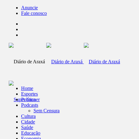
Anuncie
Fale conosco
Home
Esportes
Política
Podcasts
Sem Censura
Cultura
Cidade
Saúde
Educação
Economia