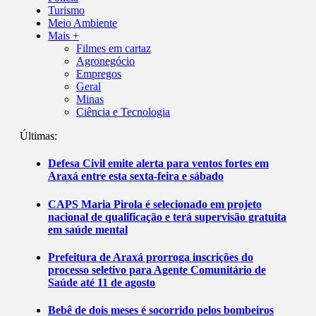
Turismo
Meio Ambiente
Mais +
Filmes em cartaz
Agronegócio
Empregos
Geral
Minas
Ciência e Tecnologia
Últimas:
Defesa Civil emite alerta para ventos fortes em
Araxá entre esta sexta-feira e sábado
CAPS Maria Pirola é selecionado em projeto
nacional de qualificação e terá supervisão gratuita
em saúde mental
Prefeitura de Araxá prorroga inscrições do
processo seletivo para Agente Comunitário de
Saúde até 11 de agosto
Bebê de dois meses é socorrido pelos bombeiros