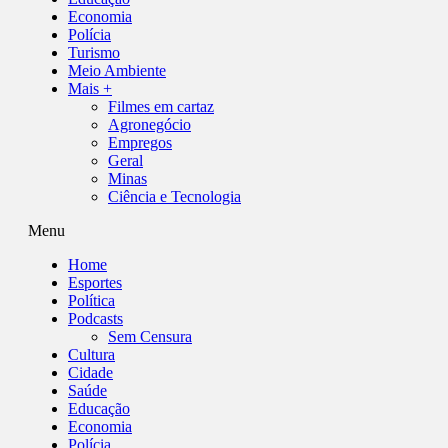
Economia
Polícia
Turismo
Meio Ambiente
Mais +
Filmes em cartaz
Agronegócio
Empregos
Geral
Minas
Ciência e Tecnologia
Menu
Home
Esportes
Política
Podcasts
Sem Censura
Cultura
Cidade
Saúde
Educação
Economia
Polícia