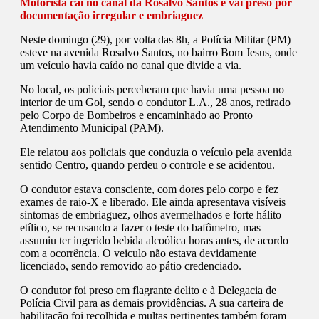
Motorista cai no canal da Rosalvo Santos e vai preso por
documentação irregular e embriaguez
Neste domingo (29), por volta das 8h, a Polícia Militar (PM)
esteve na avenida Rosalvo Santos, no bairro Bom Jesus, onde
um veículo havia caído no canal que divide a via.
No local, os policiais perceberam que havia uma pessoa no
interior de um Gol, sendo o condutor L.A., 28 anos, retirado
pelo Corpo de Bombeiros e encaminhado ao Pronto
Atendimento Municipal (PAM).
Ele relatou aos policiais que conduzia o veículo pela avenida
sentido Centro, quando perdeu o controle e se acidentou.
O condutor estava consciente, com dores pelo corpo e fez
exames de raio-X e liberado. Ele ainda apresentava visíveis
sintomas de embriaguez, olhos avermelhados e forte hálito
etílico, se recusando a fazer o teste do bafômetro, mas
assumiu ter ingerido bebida alcoólica horas antes, de acordo
com a ocorrência. O veiculo não estava devidamente
licenciado, sendo removido ao pátio credenciado.
O condutor foi preso em flagrante delito e à Delegacia de
Polícia Civil para as demais providências. A sua carteira de
habilitação foi recolhida e multas pertinentes também foram