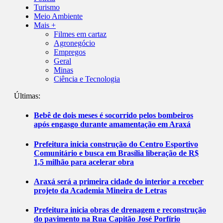
Turismo
Meio Ambiente
Mais +
Filmes em cartaz
Agronegócio
Empregos
Geral
Minas
Ciência e Tecnologia
Últimas:
Bebê de dois meses é socorrido pelos bombeiros
após engasgo durante amamentação em Araxá
Prefeitura inicia construção do Centro Esportivo
Comunitário e busca em Brasília liberação de R$
1,5 milhão para acelerar obra
Araxá será a primeira cidade do interior a receber
projeto da Academia Mineira de Letras
Prefeitura inicia obras de drenagem e reconstrução
do pavimento na Rua Capitão José Porfírio