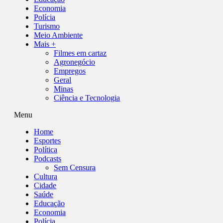
Economia
Polícia
Turismo
Meio Ambiente
Mais +
Filmes em cartaz
Agronegócio
Empregos
Geral
Minas
Ciência e Tecnologia
Menu
Home
Esportes
Política
Podcasts
Sem Censura
Cultura
Cidade
Saúde
Educação
Economia
Polícia