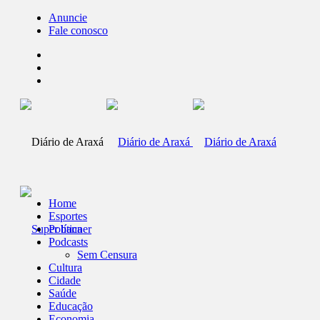
Anuncie
Fale conosco
Home
Esportes
Política
Podcasts
Sem Censura
Cultura
Cidade
Saúde
Educação
Economia