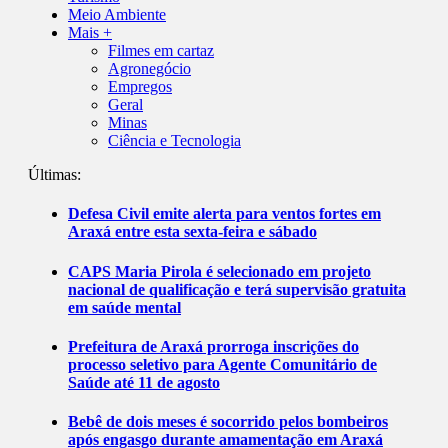
Meio Ambiente
Mais +
Filmes em cartaz
Agronegócio
Empregos
Geral
Minas
Ciência e Tecnologia
Últimas:
Defesa Civil emite alerta para ventos fortes em
Araxá entre esta sexta-feira e sábado
CAPS Maria Pirola é selecionado em projeto
nacional de qualificação e terá supervisão gratuita
em saúde mental
Prefeitura de Araxá prorroga inscrições do
processo seletivo para Agente Comunitário de
Saúde até 11 de agosto
Bebê de dois meses é socorrido pelos bombeiros
após engasgo durante amamentação em Araxá