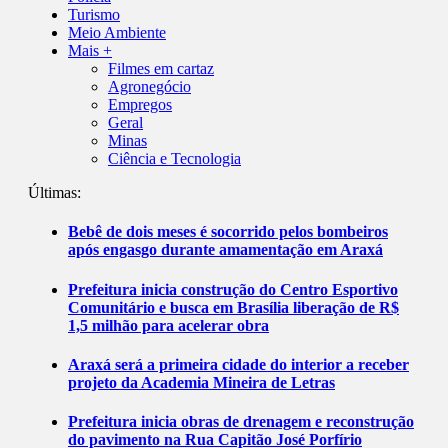
Turismo
Meio Ambiente
Mais +
Filmes em cartaz
Agronegócio
Empregos
Geral
Minas
Ciência e Tecnologia
Últimas:
Bebê de dois meses é socorrido pelos bombeiros
após engasgo durante amamentação em Araxá
Prefeitura inicia construção do Centro Esportivo
Comunitário e busca em Brasília liberação de R$
1,5 milhão para acelerar obra
Araxá será a primeira cidade do interior a receber
projeto da Academia Mineira de Letras
Prefeitura inicia obras de drenagem e reconstrução
do pavimento na Rua Capitão José Porfírio