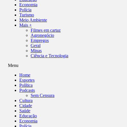
Economia
Polícia
Turismo
Meio Ambiente
Mais +
Filmes em cartaz
Agronegócio
Empregos
Geral
Minas
Ciência e Tecnologia
Menu
Home
Esportes
Política
Podcasts
Sem Censura
Cultura
Cidade
Saúde
Educação
Economia
Polícia