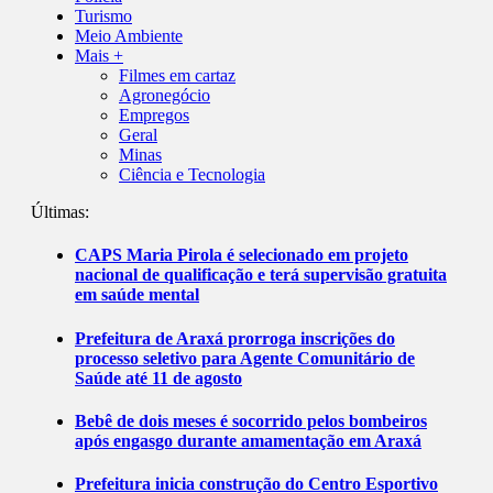
Turismo
Meio Ambiente
Mais +
Filmes em cartaz
Agronegócio
Empregos
Geral
Minas
Ciência e Tecnologia
Últimas:
CAPS Maria Pirola é selecionado em projeto
nacional de qualificação e terá supervisão gratuita
em saúde mental
Prefeitura de Araxá prorroga inscrições do
processo seletivo para Agente Comunitário de
Saúde até 11 de agosto
Bebê de dois meses é socorrido pelos bombeiros
após engasgo durante amamentação em Araxá
Prefeitura inicia construção do Centro Esportivo