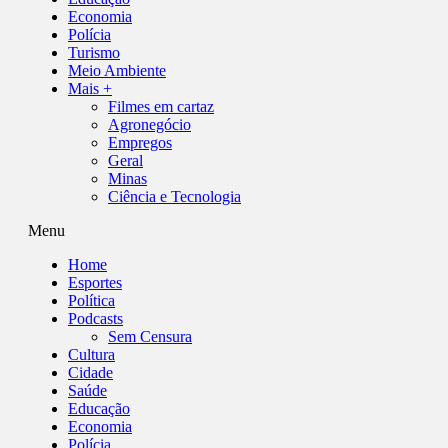
Economia
Polícia
Turismo
Meio Ambiente
Mais +
Filmes em cartaz
Agronegócio
Empregos
Geral
Minas
Ciência e Tecnologia
Menu
Home
Esportes
Política
Podcasts
Sem Censura
Cultura
Cidade
Saúde
Educação
Economia
Polícia