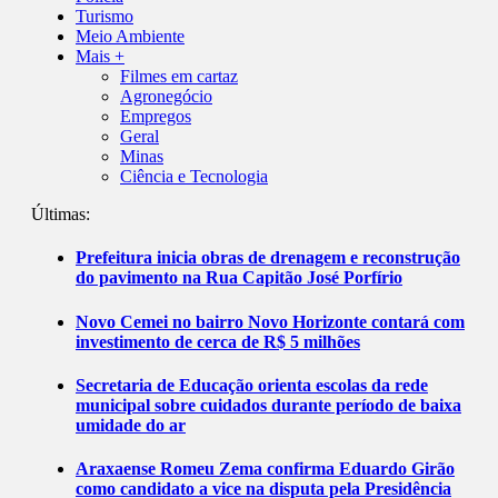
Turismo
Meio Ambiente
Mais +
Filmes em cartaz
Agronegócio
Empregos
Geral
Minas
Ciência e Tecnologia
Últimas:
Prefeitura inicia obras de drenagem e reconstrução
do pavimento na Rua Capitão José Porfírio
Novo Cemei no bairro Novo Horizonte contará com
investimento de cerca de R$ 5 milhões
Secretaria de Educação orienta escolas da rede
municipal sobre cuidados durante período de baixa
umidade do ar
Araxaense Romeu Zema confirma Eduardo Girão
como candidato a vice na disputa pela Presidência