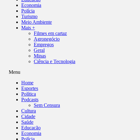
Economia
Polícia
Turismo
Meio Ambiente
Mais +
Filmes em cartaz
Agronegócio
Empregos
Geral
Minas
Ciência e Tecnologia
Menu
Home
Esportes
Política
Podcasts
Sem Censura
Cultura
Cidade
Saúde
Educação
Economia
Polícia