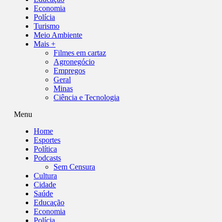
Economia
Polícia
Turismo
Meio Ambiente
Mais +
Filmes em cartaz
Agronegócio
Empregos
Geral
Minas
Ciência e Tecnologia
Menu
Home
Esportes
Política
Podcasts
Sem Censura
Cultura
Cidade
Saúde
Educação
Economia
Polícia