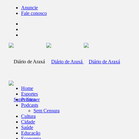
Anuncie
Fale conosco
Home
Esportes
Política
Podcasts
Sem Censura
Cultura
Cidade
Saúde
Educação
Economia