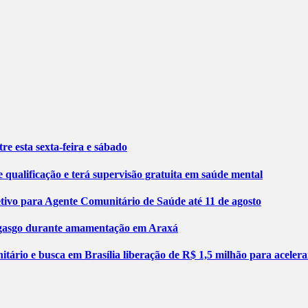
re esta sexta-feira e sábado
 qualificação e terá supervisão gratuita em saúde mental
etivo para Agente Comunitário de Saúde até 11 de agosto
engasgo durante amamentação em Araxá
tário e busca em Brasília liberação de R$ 1,5 milhão para aceler