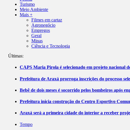
Turismo
Meio Ambiente
Mais +
Filmes em cartaz
Agronegócio
Empregos
Geral
Minas
Ciência e Tecnologia
Últimas:
CAPS Maria Pirola é selecionado em projeto nacional de
Prefeitura de Araxá prorroga inscrições do processo sel
Bebê de dois meses é socorrido pelos bombeiros após 
Prefeitura inicia construção do Centro Esportivo Comuni
Araxá será a primeira cidade do interior a receber pro
Tempo