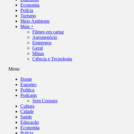
Economia
Polícia
Turismo
Meio Ambiente
Mais +
Filmes em cartaz
Agronegócio
Empregos
Geral
Minas
Ciência e Tecnologia
Menu
Home
Esportes
Política
Podcasts
Sem Censura
Cultura
Cidade
Saúde
Educação
Economia
Polícia