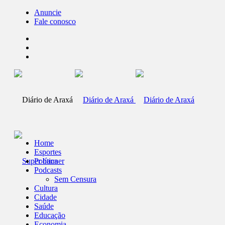
Anuncie
Fale conosco
Home
Esportes
Política
Podcasts
Sem Censura
Cultura
Cidade
Saúde
Educação
Economia