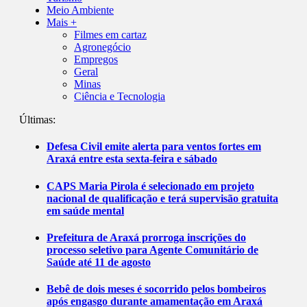
Meio Ambiente
Mais +
Filmes em cartaz
Agronegócio
Empregos
Geral
Minas
Ciência e Tecnologia
Últimas:
Defesa Civil emite alerta para ventos fortes em
Araxá entre esta sexta-feira e sábado
CAPS Maria Pirola é selecionado em projeto
nacional de qualificação e terá supervisão gratuita
em saúde mental
Prefeitura de Araxá prorroga inscrições do
processo seletivo para Agente Comunitário de
Saúde até 11 de agosto
Bebê de dois meses é socorrido pelos bombeiros
após engasgo durante amamentação em Araxá