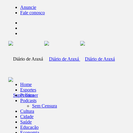
Anuncie
Fale conosco
Home
Esportes
Política
Podcasts
Sem Censura
Cultura
Cidade
Saúde
Educação
Economia