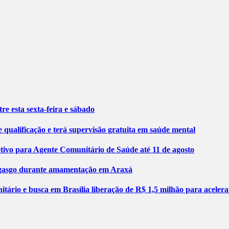
re esta sexta-feira e sábado
 qualificação e terá supervisão gratuita em saúde mental
etivo para Agente Comunitário de Saúde até 11 de agosto
engasgo durante amamentação em Araxá
tário e busca em Brasília liberação de R$ 1,5 milhão para aceler