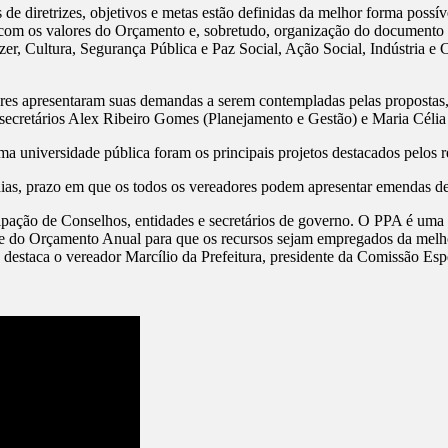
 diretrizes, objetivos e metas estão definidas da melhor forma possível
e com os valores do Orçamento e, sobretudo, organização do document
er, Cultura, Segurança Pública e Paz Social, Ação Social, Indústria e
res apresentaram suas demandas a serem contempladas pelas propostas, 
secretários Alex Ribeiro Gomes (Planejamento e Gestão) e Maria Célia
a universidade pública foram os principais projetos destacados pelos r
dias, prazo em que os todos os vereadores podem apresentar emendas d
pação de Conselhos, entidades e secretários de governo. O PPA é uma i
 e do Orçamento Anual para que os recursos sejam empregados da melhor
 destaca o vereador Marcílio da Prefeitura, presidente da Comissão Es