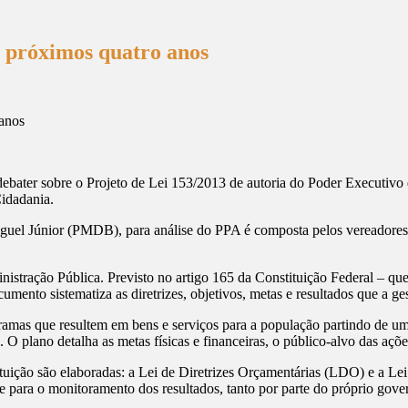
 próximos quatro anos
ater sobre o Projeto de Lei 153/2013 de autoria do Poder Executivo 
Cidadania.
guel Júnior (PMDB), para análise do PPA é composta pelos vereadores M
tração Pública. Previsto no artigo 165 da Constituição Federal – que
mento sistematiza as diretrizes, objetivos, metas e resultados que a ge
ramas que resultem em bens e serviços para a população partindo de um d
 plano detalha as metas físicas e financeiras, o público-alvo das açõe
tituição são elaboradas: a Lei de Diretrizes Orçamentárias (LDO) e a 
 e para o monitoramento dos resultados, tanto por parte do próprio gov