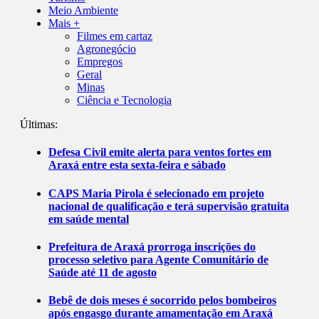
Meio Ambiente
Mais +
Filmes em cartaz
Agronegócio
Empregos
Geral
Minas
Ciência e Tecnologia
Últimas:
Defesa Civil emite alerta para ventos fortes em
Araxá entre esta sexta-feira e sábado
CAPS Maria Pirola é selecionado em projeto
nacional de qualificação e terá supervisão gratuita
em saúde mental
Prefeitura de Araxá prorroga inscrições do
processo seletivo para Agente Comunitário de
Saúde até 11 de agosto
Bebê de dois meses é socorrido pelos bombeiros
após engasgo durante amamentação em Araxá