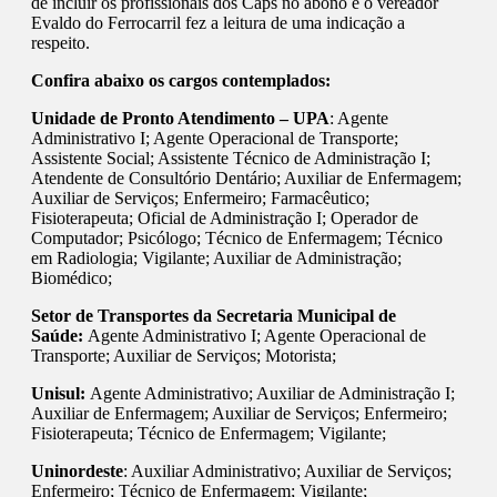
de incluir os profissionais dos Caps no abono e o vereador
Evaldo do Ferrocarril fez a leitura de uma indicação a
respeito.
Confira abaixo os cargos contemplados:
Unidade de Pronto Atendimento – UPA
: Agente
Administrativo I; Agente Operacional de Transporte;
Assistente Social; Assistente Técnico de Administração I;
Atendente de Consultório Dentário; Auxiliar de Enfermagem;
Auxiliar de Serviços; Enfermeiro; Farmacêutico;
Fisioterapeuta; Oficial de Administração I; Operador de
Computador; Psicólogo; Técnico de Enfermagem; Técnico
em Radiologia; Vigilante; Auxiliar de Administração;
Biomédico;
Setor de Transportes da Secretaria Municipal de
Saúde:
Agente Administrativo I; Agente Operacional de
Transporte; Auxiliar de Serviços; Motorista;
Unisul:
Agente Administrativo; Auxiliar de Administração I;
Auxiliar de Enfermagem; Auxiliar de Serviços; Enfermeiro;
Fisioterapeuta; Técnico de Enfermagem; Vigilante;
Uninordeste
: Auxiliar Administrativo; Auxiliar de Serviços;
Enfermeiro; Técnico de Enfermagem; Vigilante;