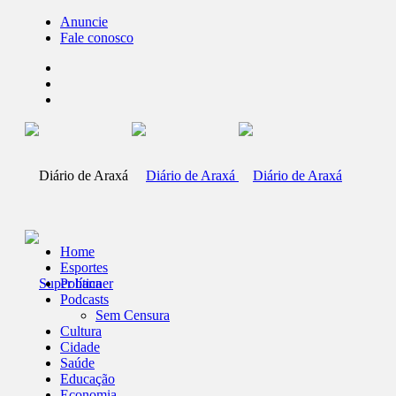
Anuncie
Fale conosco
Home
Esportes
Política
Podcasts
Sem Censura
Cultura
Cidade
Saúde
Educação
Economia