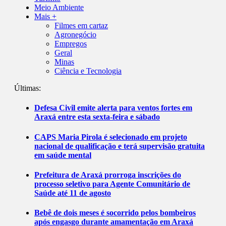
Meio Ambiente
Mais +
Filmes em cartaz
Agronegócio
Empregos
Geral
Minas
Ciência e Tecnologia
Últimas:
Defesa Civil emite alerta para ventos fortes em
Araxá entre esta sexta-feira e sábado
CAPS Maria Pirola é selecionado em projeto
nacional de qualificação e terá supervisão gratuita
em saúde mental
Prefeitura de Araxá prorroga inscrições do
processo seletivo para Agente Comunitário de
Saúde até 11 de agosto
Bebê de dois meses é socorrido pelos bombeiros
após engasgo durante amamentação em Araxá