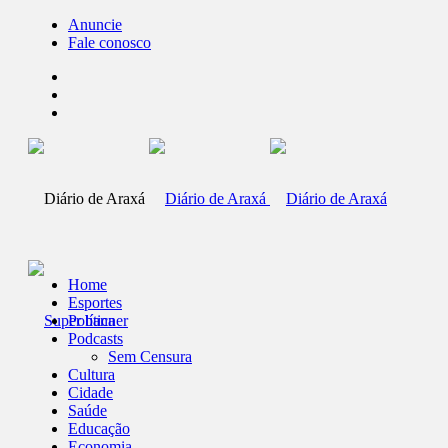
Anuncie
Fale conosco
Home
Esportes
Política
Podcasts
Sem Censura
Cultura
Cidade
Saúde
Educação
Economia